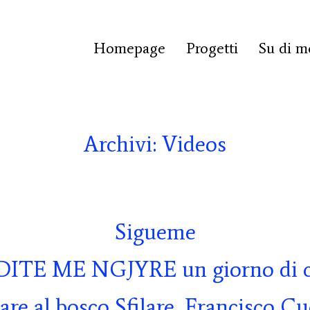
Homepage
Progetti
Su di m
Archivi:
Videos
Sigueme
DITE ME NGJYRE un giorno di c
are al bosco Sfilare, Francisco Cu