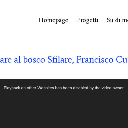
Homepage
Progetti
Su di m
are al bosco Sfilare, Francisco Cu